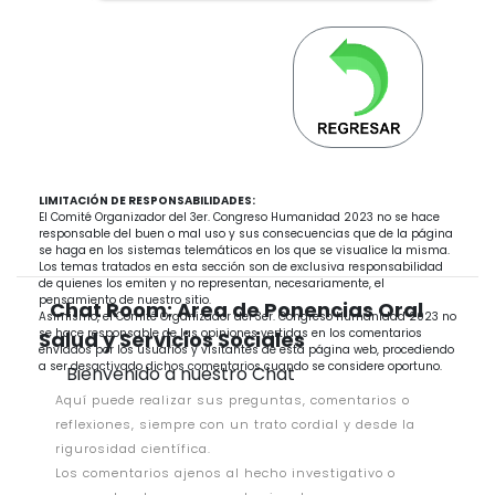
LIMITACIÓN DE RESPONSABILIDADES:
El Comité Organizador del 3er. Congreso Humanidad 2023 no se hace
responsable del buen o mal uso y sus consecuencias que de la página
se haga en los sistemas telemáticos en los que se visualice la misma.
Los temas tratados en esta sección son de exclusiva responsabilidad
de quienes los emiten y no representan, necesariamente, el
pensamiento de nuestro sitio.
Chat Room: Area de Ponencias Oral
Asimismo, el Comité Organizador del 3er. Congreso Humanidad 2023 no
se hace responsable de las opiniones vertidas en los comentarios
Salud y Servicios Sociales
enviados por los usuarios y visitantes de esta página web, procediendo
a ser desactivado dichos comentarios cuando se considere oportuno.
Bienvenido a nuestro Chat
Aquí puede realizar sus preguntas, comentarios o
reflexiones, siempre con un trato cordial y desde la
rigurosidad científica.
Los comentarios ajenos al hecho investigativo o