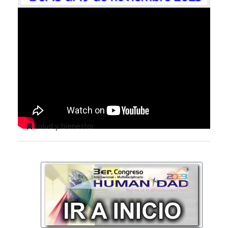
" title="YouTube video player" frameborder="0"
allow="accelerometer; autoplay; clipboard-
write; encrypted-media; gyroscope; picture-in-
picture" allowfullscreen>
Salud y bienestar