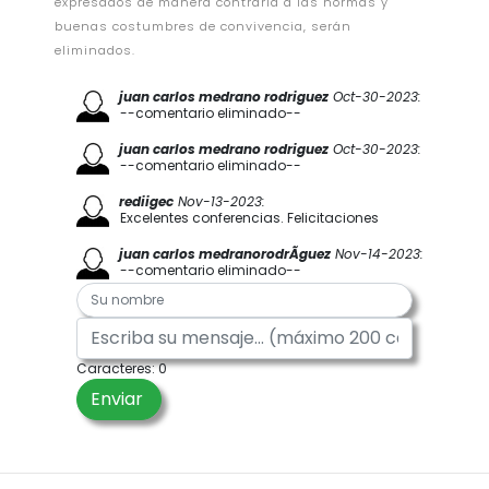
expresados de manera contraria a las normas y
buenas costumbres de convivencia, serán
eliminados.
juan carlos medrano rodriguez
Oct-30-2023:
--comentario eliminado--
juan carlos medrano rodriguez
Oct-30-2023:
--comentario eliminado--
rediigec
Nov-13-2023:
Excelentes conferencias. Felicitaciones
juan carlos medranorodrÃ­guez
Nov-14-2023:
--comentario eliminado--
Caracteres:
0
Enviar